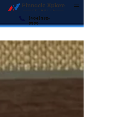
(404) 382-
0300
Blogs